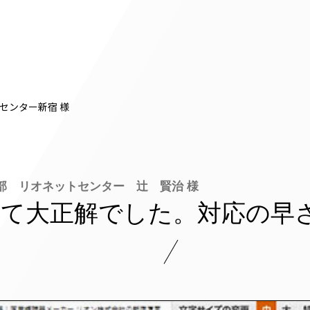
センター新宿 様
部 リオネットセンター 辻 賢治 様
て大正解でした。対応の早